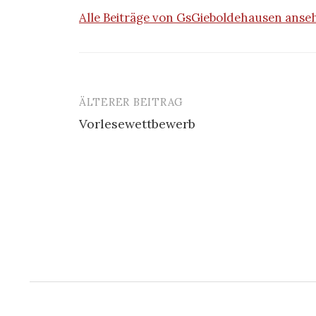
Alle Beiträge von GsGieboldehausen ans
ÄLTERER BEITRAG
Beitrags-
Vorlesewettbewerb
Navigation