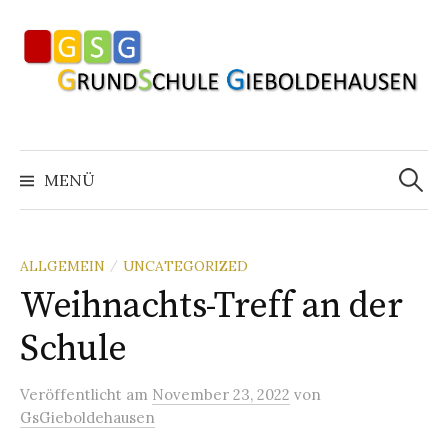
Springe
zum
Inhalt
Suchen
nach:
MENÜ
ALLGEMEIN
UNCATEGORIZED
/
Weihnachts-Treff an der
Schule
Veröffentlicht
am
November 23, 2022
von
GsGieboldehausen