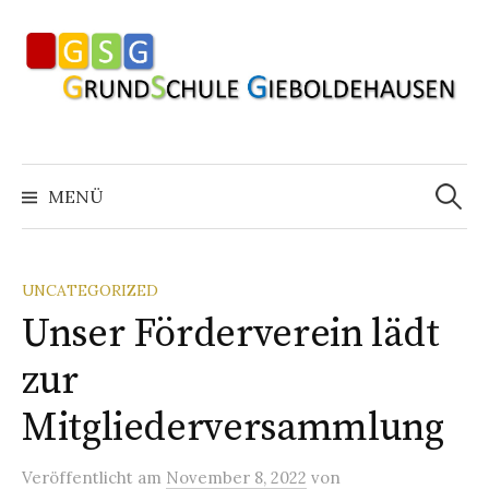
Springe
zum
Inhalt
Suchen
nach:
MENÜ
UNCATEGORIZED
Unser Förderverein lädt
zur
Mitgliederversammlung
Veröffentlicht
am
November 8, 2022
von