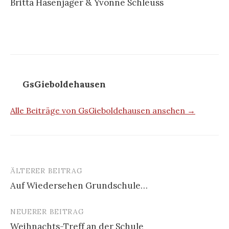
Britta Hasenjäger & Yvonne Schleuss
GsGieboldehausen
Alle Beiträge von GsGieboldehausen ansehen →
ÄLTERER BEITRAG
Beitrags-
Auf Wiedersehen Grundschule…
Navigation
NEUERER BEITRAG
Weihnachts-Treff an der Schule