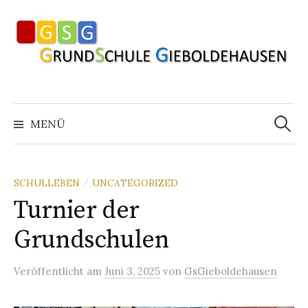
Springe
zum
Inhalt
Suchen
nach:
MENÜ
SCHULLEBEN
UNCATEGORIZED
/
Turnier der
Grundschulen
Veröffentlicht
am
Juni 3, 2025
von
GsGieboldehausen