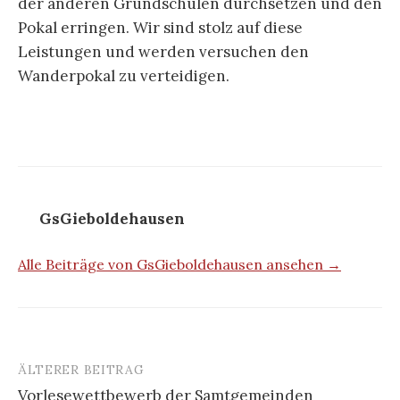
der anderen Grundschulen durchsetzen und den
Pokal erringen. Wir sind stolz auf diese
Leistungen und werden versuchen den
Wanderpokal zu verteidigen.
GsGieboldehausen
Alle Beiträge von GsGieboldehausen ansehen →
ÄLTERER BEITRAG
Beitrags-
Vorlesewettbewerb der Samtgemeinden